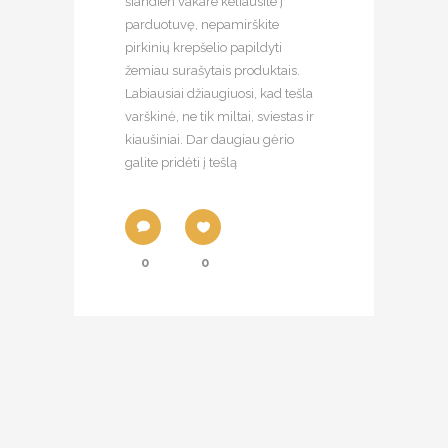
šiandien vakare keliausite į
parduotuvę, nepamirškite
pirkinių krepšelio papildyti
žemiau surašytais produktais.
Labiausiai džiaugiuosi, kad tešla
varškinė, ne tik miltai, sviestas ir
kiaušiniai. Dar daugiau gėrio
galite pridėti į tešlą
0
0