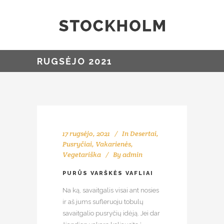
RUGSĖJO 2021
17 rugsėjo, 2021
In
Desertai
,
Pusryčiai
,
Vakarienės
,
Vegetariška
By
admin
PURŪS VARŠKĖS VAFLIAI
Na ką, savaitgalis visai ant nosies
ir aš jums sufleruoju tobulų
savaitgalio pusryčių idėją. Jei dar