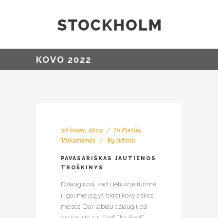
KOVO 2022
30 kovo, 2022
In
Pietūs
,
Vakarienės
By
admin
PAVASARIŠKAS JAUTIENOS
TROŠKINYS
Džiaugiuosi, kad Lietuvoje turime
ir galime įsigyti tikrai kokybiškos
mėsos. Dar labiau džiaugiuosi
draugyste su „Feel The Beef“,