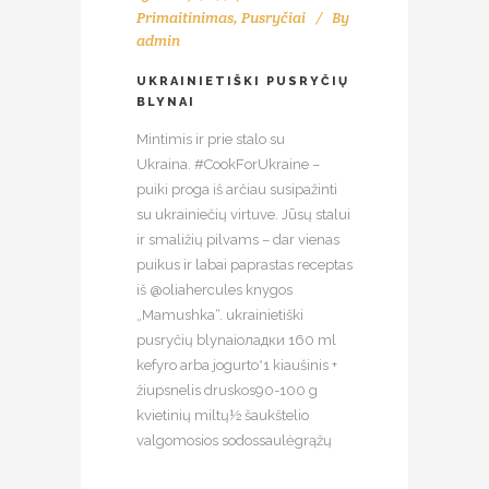
Primaitinimas
,
Pusryčiai
By
admin
UKRAINIETIŠKI PUSRYČIŲ
BLYNAI
Mintimis ir prie stalo su
Ukraina. #CookForUkraine –
puiki proga iš arčiau susipažinti
su ukrainiečių virtuve. Jūsų stalui
ir smaližių pilvams – dar vienas
puikus ir labai paprastas receptas
iš @oliahercules knygos
„Mamushka“. ukrainietiški
pusryčių blynaiоладки 160 ml
kefyro arba jogurto*1 kiaušinis +
žiupsnelis druskos90-100 g
kvietinių miltų½ šaukštelio
valgomosios sodossaulėgrąžų