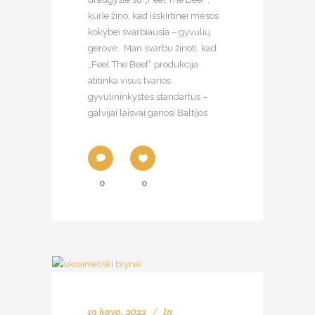
kurie žino, kad išskirtinei mėsos
kokybei svarbiausia – gyvulių
gerovė. Man svarbu žinoti, kad
„Feel The Beef“ produkcija
atitinka visus tvarios
gyvulininkystės standartus –
galvijai laisvai ganosi Baltijos
0
0
19 kovo, 2022
In