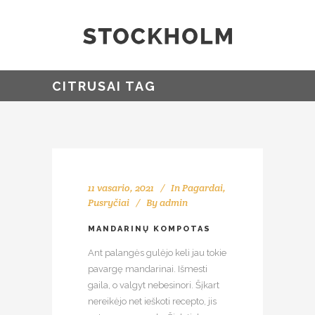
CITRUSAI TAG
11 vasario, 2021
In
Pagardai
,
Pusryčiai
By
admin
MANDARINŲ KOMPOTAS
Ant palangės gulėjo keli jau tokie
pavargę mandarinai. Išmesti
gaila, o valgyt nebesinori. Šįkart
nereikėjo net ieškoti recepto, jis