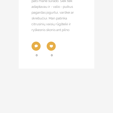
pats mane surado. Šiek tiek
adaptavau ir - valio - puikus
pagardas jogurtui, varškei ar
skrebučiui. Man patinka
citrusinių vaisių rūgštelė ir
ryškesnis skonis ant pilno
0
0