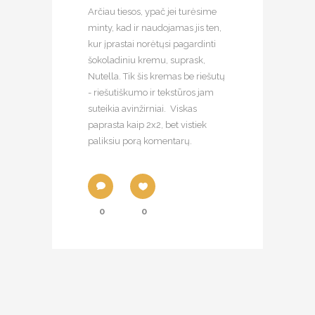
Arčiau tiesos, ypač jei turėsime
minty, kad ir naudojamas jis ten,
kur įprastai norėtųsi pagardinti
šokoladiniu kremu, suprask,
Nutella. Tik šis kremas be riešutų
- riešutiškumo ir tekstūros jam
suteikia avinžirniai. Viskas
paprasta kaip 2x2, bet vistiek
paliksiu porą komentarų.
0
0