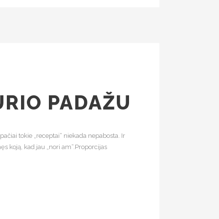
ŪRIO PADAŽU
ačiai tokie „receptai“ niekada nepabosta. Ir
ęs koją, kad jau „nori am“.Proporcijas