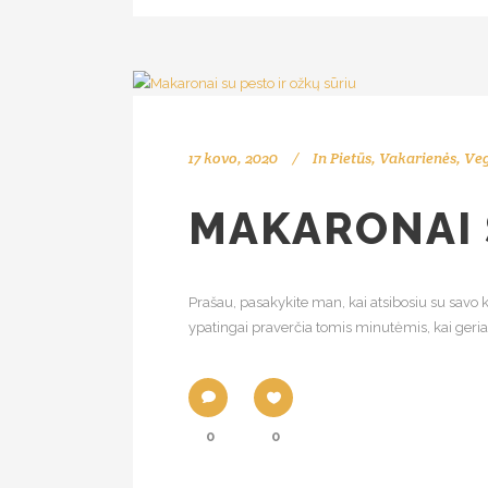
17 kovo, 2020
In
Pietūs
,
Vakarienės
,
Veg
MAKARONAI 
Prašau, pasakykite man, kai atsibosiu su savo 
ypatingai praverčia tomis minutėmis, kai geriau
0
0