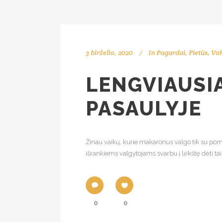
3 birželio, 2020
In
Pagardai
,
Pietūs
,
Vak
LENGVIAUSI
PASAULYJE
Žinau vaikų, kurie makaronus valgo tik su pomi
išrankiems valgytojams svarbu į lėkštę dėti tai
0
0