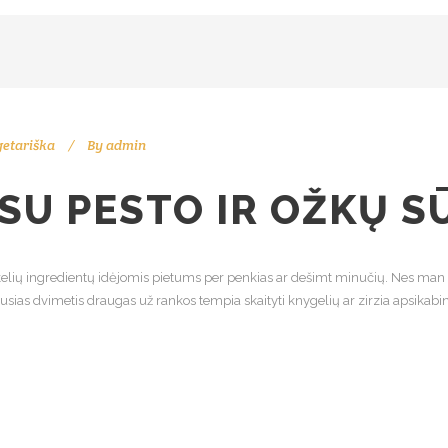
etariška
By
admin
SU PESTO IR OŽKŲ S
kelių ingredientų idėjomis pietums per penkias ar dešimt minučių. Nes man p
sias dvimetis draugas už rankos tempia skaityti knygelių ar zirzia apsikabin