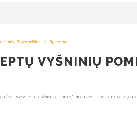
arienės
,
Vegetariška
By
admin
KEPTŲ VYŠNINIŲ PO
mės, atsakydama: „dažniausiai naminį“, žinau, kad sulauksiu tokios eye-roll