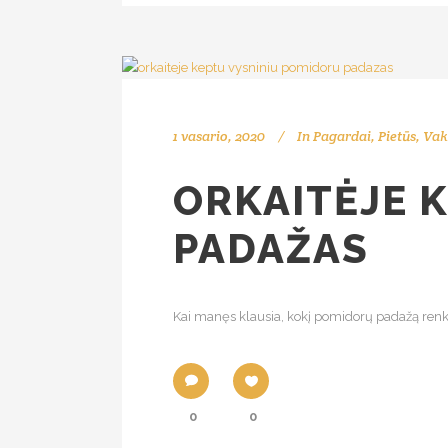
1 vasario, 2020
In
Pagardai
,
Pietūs
,
Vak
ORKAITĖJE 
PADAŽAS
Kai manęs klausia, kokį pomidorų padažą renka
0
0