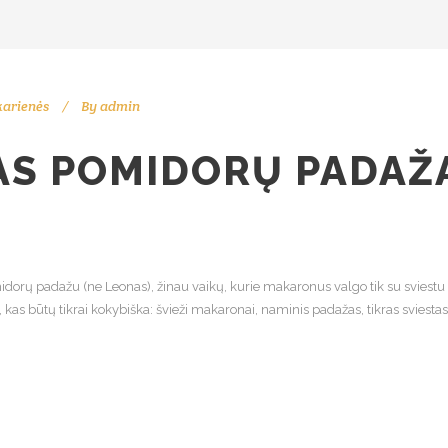
arienės
By
admin
AS POMIDORŲ PADAŽ
dorų padažu (ne Leonas), žinau vaikų, kurie makaronus valgo tik su sviestu ir
, kas būtų tikrai kokybiška: švieži makaronai, naminis padažas, tikras sviestas