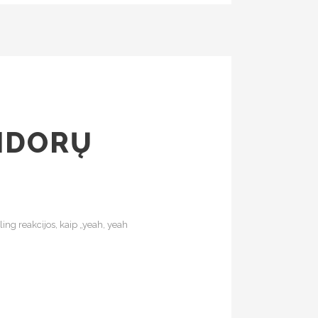
MIDORŲ
ing reakcijos, kaip „yeah, yeah