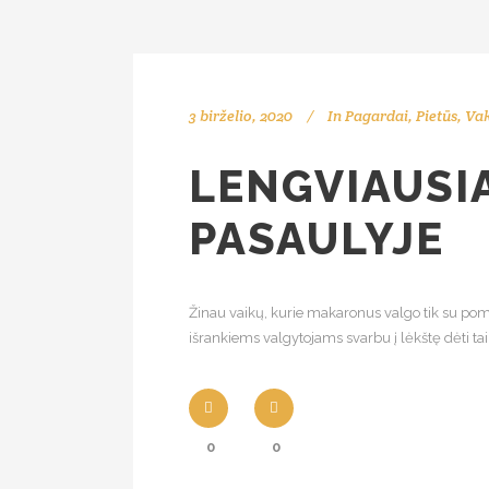
3 birželio, 2020
In
Pagardai
,
Pietūs
,
Vak
LENGVIAUSI
PASAULYJE
Žinau vaikų, kurie makaronus valgo tik su pomi
išrankiems valgytojams svarbu į lėkštę dėti tai
0
0