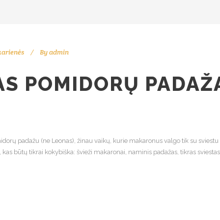
arienės
By
admin
AS POMIDORŲ PADAŽ
dorų padažu (ne Leonas), žinau vaikų, kurie makaronus valgo tik su sviestu ir
, kas būtų tikrai kokybiška: švieži makaronai, naminis padažas, tikras sviestas