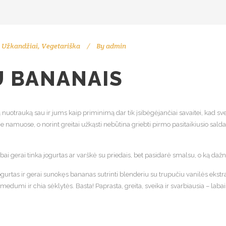
,
Užkandžiai
,
Vegetariška
By
admin
U BANANAIS
ią nuotrauką sau ir jums kaip priminimą dar tik įsibėgėjančiai savaitei, kad sv
 namuose, o norint greitai užkąsti nebūtina griebti pirmo pasitaikiusio saldau
 gerai tinka jogurtas ar varškė su priedais, bet pasidarė smalsu, o ką dažn
jogurtas ir gerai sunokęs bananas sutrinti blenderiu su trupučiu vanilės ekstr
medumi ir chia sėklytės. Basta! Paprasta, greita, sveika ir svarbiausia – laba