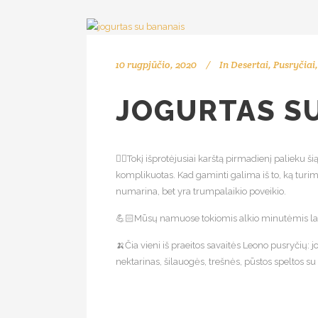
10 rugpjūčio, 2020
In
Desertai
,
Pusryčiai
JOGURTAS S
👉🏻Tokį išprotėjusiai karštą pirmadienį palieku š
komplikuotas. Kad gaminti galima iš to, ką turime
numarina, bet yra trumpalaikio poveikio.
💪🏻Mūsų namuose tokiomis alkio minutėmis labai
🍌Čia vieni iš praeitos savaitės Leono pusryčių: 
nektarinas, šilauogės, trešnės, pūstos speltos su 