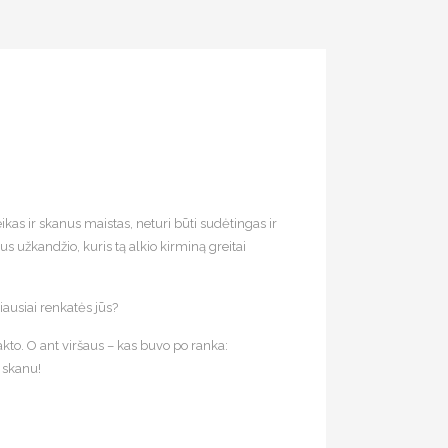
eikas ir skanus maistas, neturi būti sudėtingas ir
s užkandžio, kuris tą alkio kirminą greitai
iausiai renkatės jūs?
akto. O ant viršaus – kas buvo po ranka:
i skanu!