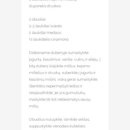
žiupsnelis druskos ⠀
⠀
2 obuoliai ⠀
2-3 šaukštai sviesto⠀
2 šaukštai medaus ⠀
½ šaukštelio cinamono ⠀
⠀
Didesniame dubenyje sumaišykite
jogurtą, kiaušinius, vanilę, cukrų ir aliejų. Į
kitą dubenį išsijokite miltus, kepimo
miltelius ir druską, suberkite į jogurto ir
kiaušinių mišinį, viską gerai sumaišykite.
Stenkitės nepermaišyti tešlos ir
nesijaudinkite, jei yra gumuliukų,
maišykite tik kol nebesimatys sausų
miltų. ⠀
⠀
Obuolius nulupkite, išimkite sėklas,
supjaustykite vienodais kubeliais.