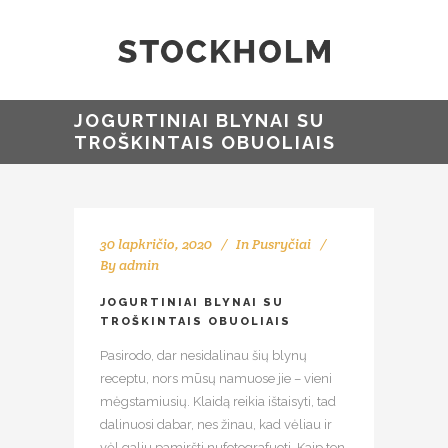
JOGURTINIAI BLYNAI SU
TROŠKINTAIS OBUOLIAIS
30 lapkričio, 2020
In
Pusryčiai
By
admin
JOGURTINIAI BLYNAI SU
TROŠKINTAIS OBUOLIAIS
Pasirodo, dar nesidalinau šių blynų
receptu, nors mūsų namuose jie – vieni
mėgstamiusių. Klaidą reikia ištaisyti, tad
dalinuosi dabar, nes žinau, kad vėliau ir
vėl galiu pamiršti nufotografuoti. Kaip ten