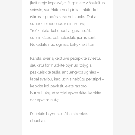
Įkaitintoje keptuvėje ištirpinkite 2 šaukštus
sviesto, sudėkite medų ir kaitinkite, kol
ištirps ir pradės karamelizuotis. Dabar
suberkite obuolius ir cinamoną.
Troškinkite, kol obuoliai gerai sušils,
suminkštės, bet neleiskite jiems suirti.
Nukelkite nuo ugnies, laikykite šiltai. ⠀
⠀
Karštą, švarią keptuvę patepkite sviestu,
šaukštu formuokite blynus, tolygiai
paskleiskite tešlą, ant lengvos ugnies –
labai svarbu, kad ugnis nebūtų perstipri –
kepkite kol paviršiuje atsiras oro
burbuliukų, atsargiai apverskite, kepkite
dar apie minutę. ⠀
⠀
Patiekite blynus su šiltais keptais
obuoliais.