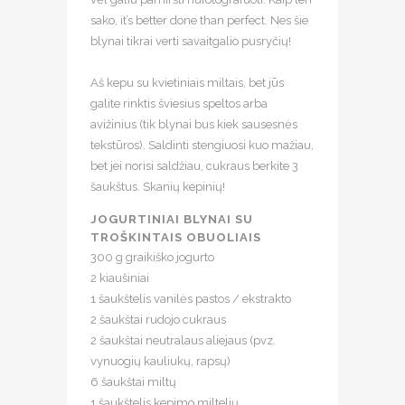
sako, it’s better done than perfect. Nes šie
blynai tikrai verti savaitgalio pusryčių! ⠀
⠀
Aš kepu su kvietiniais miltais, bet jūs
galite rinktis šviesius speltos arba
avižinius (tik blynai bus kiek sausesnės
tekstūros). Saldinti stengiuosi kuo mažiau,
bet jei norisi saldžiau, cukraus berkite 3
šaukštus. Skanių kepinių!
JOGURTINIAI BLYNAI SU
TROŠKINTAIS OBUOLIAIS
300 g graikiško jogurto ⠀
2 kiaušiniai ⠀
1 šaukštelis vanilės pastos / ekstrakto ⠀
2 šaukštai rudojo cukraus ⠀
2 šaukštai neutralaus aliejaus (pvz.
vynuogių kauliukų, rapsų) ⠀
6 šaukštai miltų ⠀
1 šaukštelis kepimo miltelių ⠀