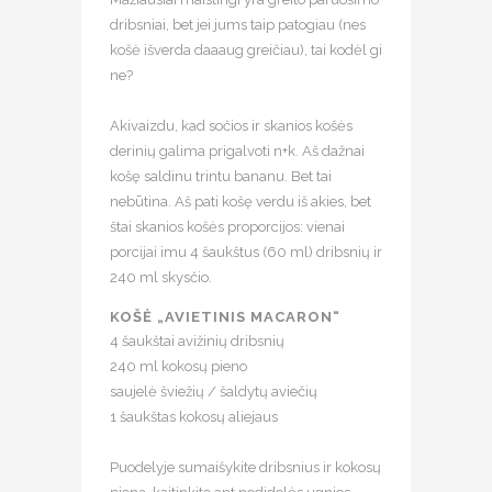
dribsniai, bet jei jums taip patogiau (nes
košė išverda daaaug greičiau), tai kodėl gi
ne?⠀
⠀
Akivaizdu, kad sočios ir skanios košės
derinių galima prigalvoti n+k. Aš dažnai
košę saldinu trintu bananu. Bet tai
nebūtina. Aš pati košę verdu iš akies, bet
štai skanios košės proporcijos: vienai
porcijai imu 4 šaukštus (60 ml) dribsnių ir
240 ml skysčio.
KOŠĖ „AVIETINIS MACARON“
4 šaukštai avižinių dribsnių⠀
240 ml kokosų pieno⠀
saujelė šviežių / šaldytų aviečių⠀
1 šaukštas kokosų aliejaus⠀
⠀
Puodelyje sumaišykite dribsnius ir kokosų