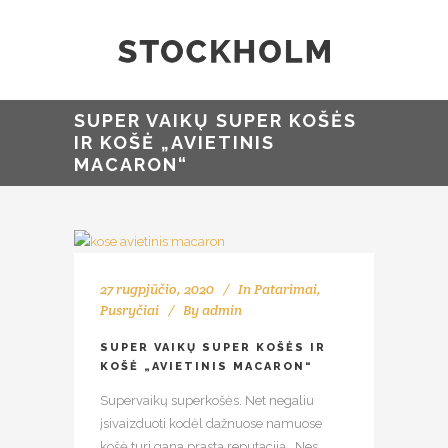
SUPER VAIKŲ SUPER KOŠĖS
IR KOŠĖ „AVIETINIS
MACARON“
27 rugpjūčio, 2020
In
Patarimai
,
Pusryčiai
By
admin
SUPER VAIKŲ SUPER KOŠĖS IR
KOŠĖ „AVIETINIS MACARON“
Supervaikų superkošės. Net negaliu
įsivaizduoti kodėl dažnuose namuose
košė turi gana prastą reputaciją.. Nes