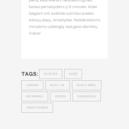
pieną, kaitinkite ant nedidelės ugnies,
kartais pamaišydami 5-6 minutes. Košei
baigiant virti sudėkite sutrintas avietes,
kokosų aliejų, išmaišykite. Palikite kelioms
minutėms uždengtą, kad gerai išbrinktų.
Viskas!
TAGS:
AVIETĖS
KOŠĖ
LENGVA
NUO 1 M.
NUO 6 MĖN.
PATARIMAI
UOGOS
VEGANIŠKA
VEGETARIŠKA