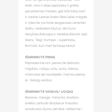
košė, nors ir labai paprastas ir greitai
paruošiamas maistas, gali būti tokia įvairi
ir visokia! Leonas košes išties labai mėgsta
ir rytais tai yra kone saugiausias variantas
(aišku, neskaitant blynų), dėl kurio
nevyksta diskusijos ir nereikia įtikinėti, kad
skanu. Taigi, trumpai – superkošių
formulė, kuri man tarnauja kasryt. ⠀
⠀
IŠSIRINKITE PIENĄ
⠀
Paprastas karvės, pienas be laktozės,
migdolų, rudųjų ryžių, avižų, kokosų,
mišinukas (jei naudojate), mamos pienas
ar… tiesiog vanduo.⠀
⠀
IŠSIRINKITE VAISIUS/ UOGAS
⠀
Bananai, mangai, mėlynės, braškės,
avietės, tarkuoti obuoliai ar kriaušės,
sunokusios slyvos, persikai, nektarinai –