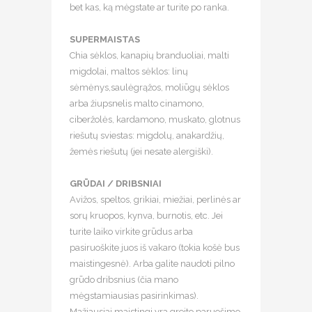
bet kas, ką mėgstate ar turite po ranka. ⠀
⠀
SUPERMAISTAS
⠀
Chia sėklos, kanapių branduoliai, malti
migdolai, maltos sėklos: linų
sėmėnys,saulėgrąžos, moliūgų sėklos
arba žiupsnelis malto cinamono,
ciberžolės, kardamono, muskato, glotnus
riešutų sviestas: migdolų, anakardžių,
žemės riešutų (jei nesate alergiški). ⠀
⠀
GRŪDAI / DRIBSNIAI⠀
Avižos, speltos, grikiai, miežiai, perlinės ar
sorų kruopos, kynva, burnotis, etc. Jei
turite laiko virkite grūdus arba
pasiruoškite juos iš vakaro (tokia košė bus
maistingesnė). Arba galite naudoti pilno
grūdo dribsnius (čia mano
mėgstamiausias pasirinkimas).
Mažiausiai maistingi yra greito paruošimo