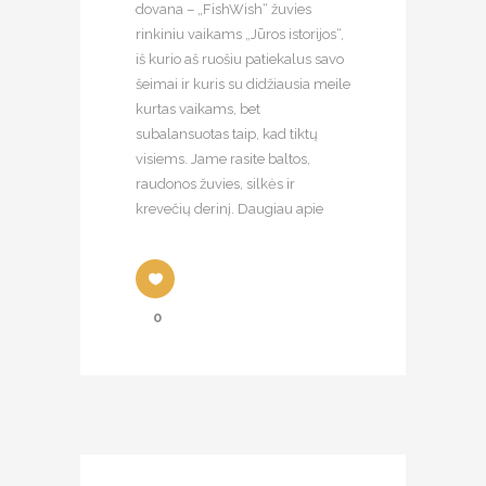
dovana – „FishWish“ žuvies
rinkiniu vaikams „Jūros istorijos“,
iš kurio aš ruošiu patiekalus savo
šeimai ir kuris su didžiausia meile
kurtas vaikams, bet
subalansuotas taip, kad tiktų
visiems. Jame rasite baltos,
raudonos žuvies, silkės ir
krevečių derinį. Daugiau apie
0