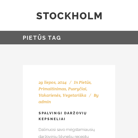
PIETŪS TAG
29 liepos, 2024
In
Pietūs
,
Primaitinimas
,
Pusryčiai
,
Vakarienės
,
Vegetariška
By
admin
SPALVINGI DARŽOVIŲ
KEPSNELIAI
Dalinuosi savo mėgstamiausių
daržovinių blynelių receptu