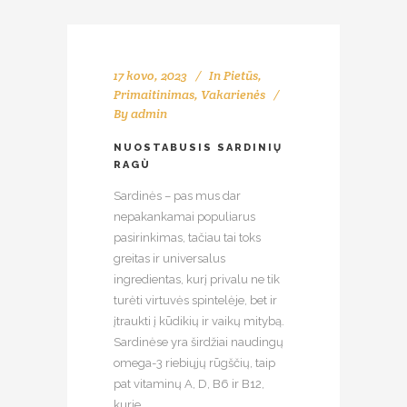
17 kovo, 2023
In
Pietūs
,
Primaitinimas
,
Vakarienės
By
admin
NUOSTABUSIS SARDINIŲ
RAGÙ
Sardinės – pas mus dar
nepakankamai populiarus
pasirinkimas, tačiau tai toks
greitas ir universalus
ingredientas, kurį privalu ne tik
turėti virtuvės spintelėje, bet ir
įtraukti į kūdikių ir vaikų mitybą.
Sardinėse yra širdžiai naudingų
omega-3 riebiųjų rūgščių, taip
pat vitaminų A, D, B6 ir B12,
kurie