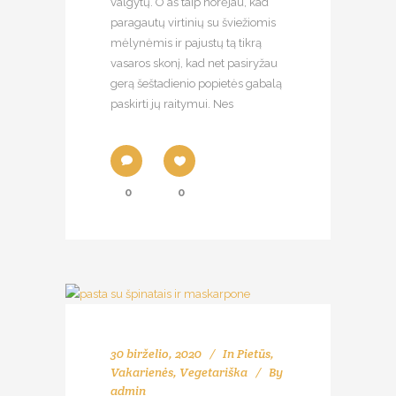
valgytų. O aš taip norėjau, kad
paragautų virtinių su šviežiomis
mėlynėmis ir pajustų tą tikrą
vasaros skonį, kad net pasiryžau
gerą šeštadienio popietės gabalą
paskirti jų raitymui. Nes
0
0
30 birželio, 2020
In
Pietūs
,
Vakarienės
,
Vegetariška
By
admin