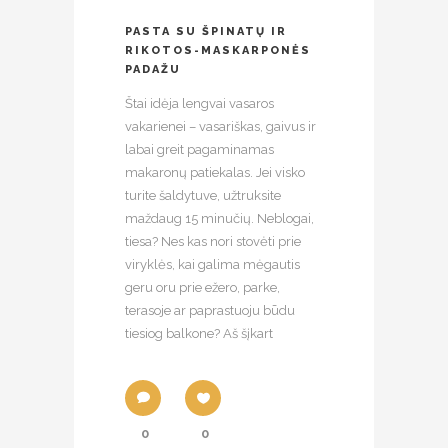
PASTA SU ŠPINATŲ IR
RIKOTOS-MASKARPONĖS
PADAŽU
Štai idėja lengvai vasaros
vakarienei – vasariškas, gaivus ir
labai greit pagaminamas
makaronų patiekalas. Jei visko
turite šaldytuve, užtruksite
maždaug 15 minučių. Neblogai,
tiesa? Nes kas nori stovėti prie
viryklės, kai galima mėgautis
geru oru prie ežero, parke,
terasoje ar paprastuoju būdu
tiesiog balkone? Aš šįkart
0
0