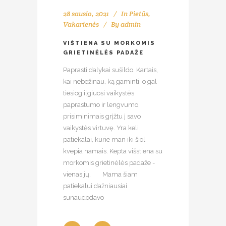
28 sausio, 2021
In
Pietūs
,
Vakarienės
By
admin
VIŠTIENA SU MORKOMIS
GRIETINĖLĖS PADAŽE
Paprasti dalykai sušildo. Kartais,
kai nebežinau, ką gaminti, o gal
tiesiog ilgiuosi vaikystės
paprastumo ir lengvumo,
prisiminimais grįžtu į savo
vaikystės virtuvę. Yra keli
patiekalai, kurie man iki šiol
kvepia namais. Kepta višstiena su
morkomis grietinėlės padaže -
vienas jų. ⠀⠀Mama šiam
patiekalui dažniausiai
sunaudodavo