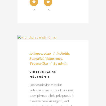
0
0
10 liepos, 2020
In
Pietūs
,
Pusryčiai
,
Vakarienės
,
Vegetariška
By
admin
VIRTINUKAI SU
MĖLYNĖMIS
Leonas dievina visokius
virtinukus, raviolius ir koldūnus.
Stovi pirmas eilėje prie puodo ir
niekada nereikia raginti, kad