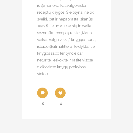
iš @mano.vaikas.valgo.viska
receptų knygos. Šie blynai ne tik
sveiki, bet ir nepaprastai skanūs!
🥕🥒🥬 Daugiau skanių ir sveikų
sezoniškų receptų rasite „Mano
vaikas valgo viską“ knygoje, kurią
išleido @almalittera_leidykla. Jei
knygos sabo lentynoje dar
neturite, ieškokite ir rasite visose
didžiosiose knygų prekybos
vietose
0
1